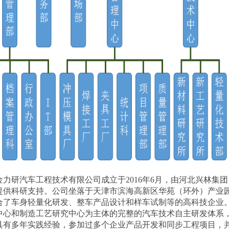
力研汽车工程技术有限公司成立于2016年6月，由河北兴林集
提供科研支持。公司坐落于天津市滨海高新区华苑（环外）产业园
合了车身轻量化研发、整车产品设计和样车试制等的高科技企业
中心和制造工艺研究中心为主体的完整的汽车技术自主研发体系
具有多年实践经验，参加过多个企业产品开发和同步工程项目，