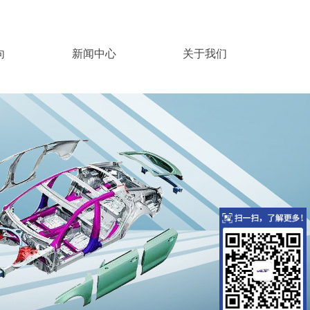
向
新闻中心
关于我们