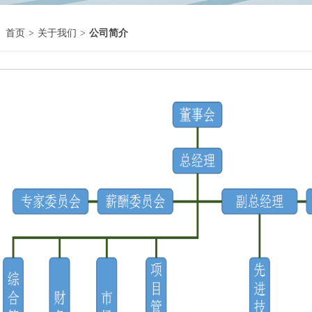
首页
>
关于我们
>
公司简介